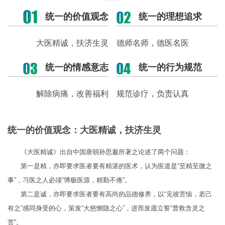
统一的价值观念
统一的理想追求
大医精诚，扶济生灵
德师名师，德医名医
统一的情感意志
统一的行为规范
解除病痛，改善福利
规范诊疗，负责认真
统一的价值观念：大医精诚，扶济生灵
《大医精诚》出自中国唐朝孙思邈所著之论述了两个问题：
第一是精，亦即要求医者要有精湛的医术，认为医道是“至精至微之
事”，习医之人必须“博极医源，精勤不倦”。
第二是诚，亦即要求医者要有高尚的品德修养，以“见彼苦恼，若己
有之”感同身受的心，策发“大慈恻隐之心”，进而发愿立誓“普救含灵之
苦”。