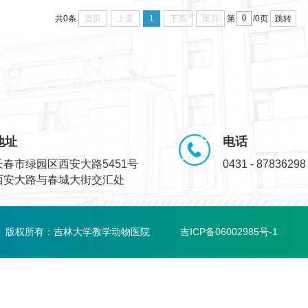
首页
上页
1
下页
尾页
跳转
共0条
第
/0页
地址
电话
长春市绿园区西安大路5451号
0431 - 87836298
西安大路与春城大街交汇处
版权所有：吉林大学教学动物医院
吉ICP备06002985号-1